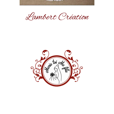
Lambert Création
MARIE TOI MA FILLE
Numéro SIRET :
53421304600012
Capital Social :
5000,00€
Numéro RCS :
Metz B 534 213 046