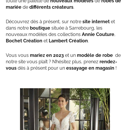
toute une palette de
nouveaux modèles
de
robes de
mariée
de
différents créateurs
.
Découvrez dès à présent, sur notre
site internet
et
dans notre
boutique
située à Sarrebourg, les
nouveaux modèles des collections
Annie Couture
,
Bochet Création
et
Lambert Création
.
Vous vous
mariez en 2023
et un
modèle de robe
de
notre site vous plaît ? N’hésitez plus, prenez
rendez-
vous
dès à présent pour un
essayage en magasin
!