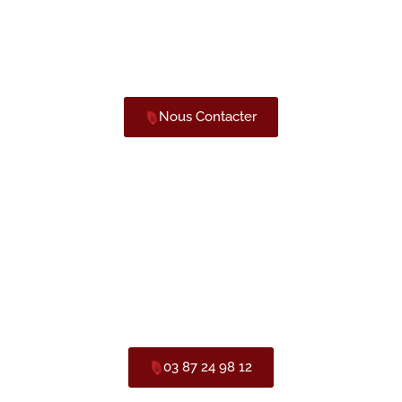
11 rue de la Poste,
QUARTIER GARE
57400
SARREBOURG
Nous Contacter
Nos Horaires
Mardi au vendredi :
de 10h00 à 12h00 et 14h00 à 18h00
Samedi :
de 09h00 à 18h00 en non-stop.
03 87 24 98 12